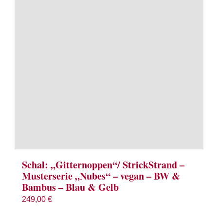
Term
Links
Konta
Vers
Zahl
Ware
Schal: „Gitternoppen“/ StrickStrand –
Musterserie „Nubes“ – vegan – BW &
Bambus – Blau & Gelb
Mein
249,00
€
Recht