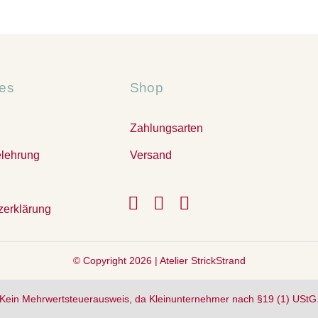
hes
Shop
Zahlungsarten
elehrung
Versand
zerklärung
© Copyright 2026 |
Atelier StrickStrand
Kein Mehrwertsteuerausweis, da Kleinunternehmer nach §19 (1) UStG