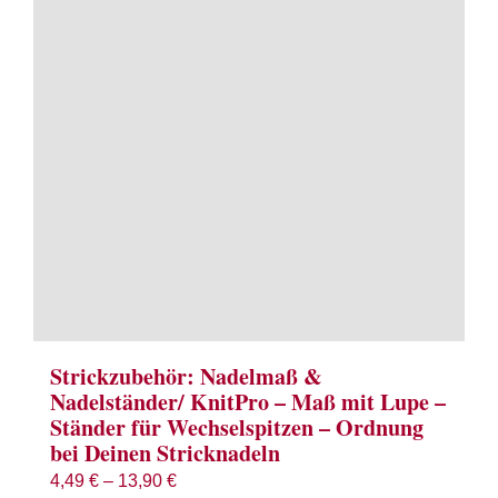
Term
Links
Konta
Vers
Zahl
Ware
Strickzubehör: Nadelmaß &
Nadelständer/ KnitPro – Maß mit Lupe –
Ständer für Wechselspitzen – Ordnung
Mein
bei Deinen Stricknadeln
4,49
€
–
13,90
€
Recht