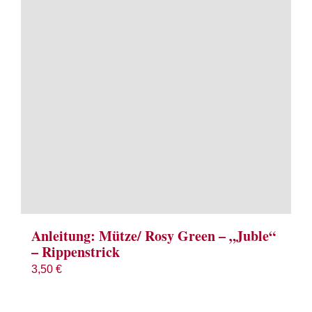
Term
Links
Konta
Vers
Zahl
Ware
Anleitung: Mütze/ Rosy Green – „Juble“
– Rippenstrick
Mein
3,50
€
Recht