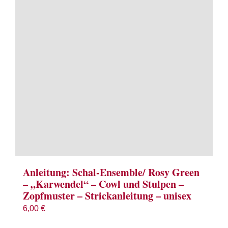
Term
Links
Konta
Vers
Zahl
Ware
Anleitung: Schal-Ensemble/ Rosy Green
– „Karwendel“ – Cowl und Stulpen –
Zopfmuster – Strickanleitung – unisex
Mein
6,00
€
Recht