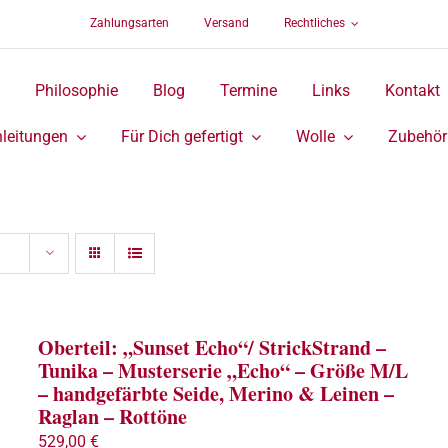
Zahlungsarten
Versand
Rechtliches
Philosophie
Blog
Termine
Links
Kontakt
leitungen
Für Dich gefertigt
Wolle
Zubehör
Oberteil: „Sunset Echo“/ StrickStrand –
Tunika – Musterserie „Echo“ – Größe M/L
– handgefärbte Seide, Merino & Leinen –
Raglan – Rottöne
529,00
€