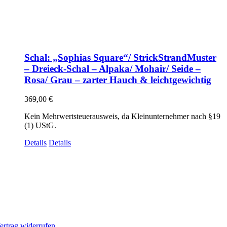
Schal: „Sophias Square“/ StrickStrandMuster
– Dreieck-Schal – Alpaka/ Mohair/ Seide –
Rosa/ Grau – zarter Hauch & leichtgewichtig
369,00
€
Kein Mehrwertsteuerausweis, da Kleinunternehmer nach §19
(1) UStG.
Details
Details
ertrag widerrufen