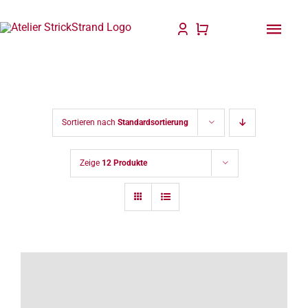
Zum
Inhalt
Togg
springen
Navi
Start
Anlei
Sortieren nach
Standardsortierung
Stric
Zeige
12 Produkte
Für D
Wolle
Philo
Blog