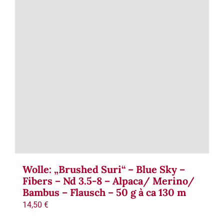
Term
Links
Konta
Vers
Zahl
Ware
Wolle: „Brushed Suri“ – Blue Sky –
Fibers – Nd 3.5-8 – Alpaca/ Merino/
Bambus – Flausch – 50 g à ca 130 m
Mein
14,50
€
Recht