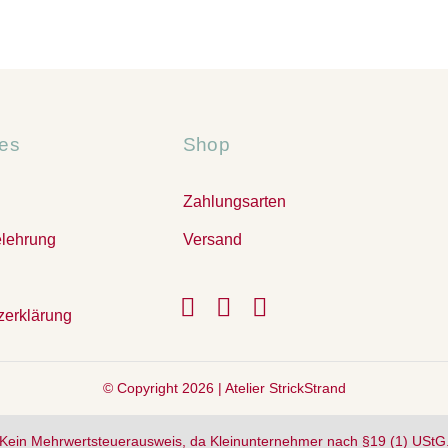
hes
Shop
Zahlungsarten
elehrung
Versand
zerklärung
© Copyright 2026 |
Atelier StrickStrand
Kein Mehrwertsteuerausweis, da Kleinunternehmer nach §19 (1) UStG