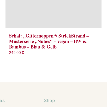
Schal: „Gitternoppen“/ StrickStrand –
Musterserie „Nubes“ – vegan – BW &
Bambus – Blau & Gelb
249,00
€
hes
Shop