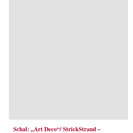
Schal: „Art Deco“/ StrickStrand –