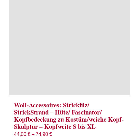
Term
Links
Konta
Vers
Zahl
Ware
Woll-Accessoires: Strickfilz/
StrickStrand – Hüte/ Fascinator/
Kopfbedeckung zu Kostüm/weiche Kopf-
Mein
Skulptur – Kopfweite S bis XL
44,00
€
–
74,90
€
Recht