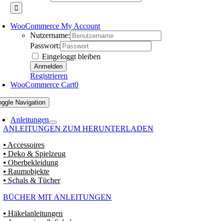
WooCommerce My Account
Nutzername:
Passwort:
Eingeloggt bleiben
Registrieren
WooCommerce Cart
0
oggle Navigation
Anleitungen
ANLEITUNGEN ZUM HERUNTERLADEN
⦁ Accessoires
⦁ Deko & Spielzeug
⦁ Oberbekleidung
⦁ Raumobjekte
⦁ Schals & Tücher
BÜCHER MIT ANLEITUNGEN
⦁ Häkelanleitungen