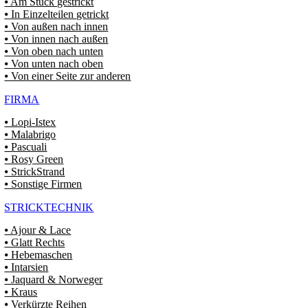
⦁ Am Stück gestrickt
⦁ In Einzelteilen getrickt
⦁ Von außen nach innen
⦁ Von innen nach außen
⦁ Von oben nach unten
⦁ Von unten nach oben
⦁ Von einer Seite zur anderen
FIRMA
⦁ Lopi-Istex
⦁ Malabrigo
⦁ Pascuali
⦁ Rosy Green
⦁ StrickStrand
⦁ Sonstige Firmen
STRICKTECHNIK
⦁ Ajour & Lace
⦁ Glatt Rechts
⦁ Hebemaschen
⦁ Intarsien
⦁ Jaquard & Norweger
⦁ Kraus
⦁ Verkürzte Reihen