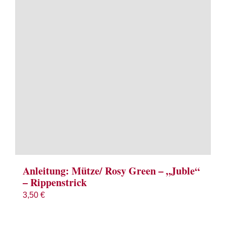
Term
Links
Konta
Vers
Zahl
Ware
Anleitung: Mütze/ Rosy Green – „Juble“
– Rippenstrick
Mein
3,50
€
Recht