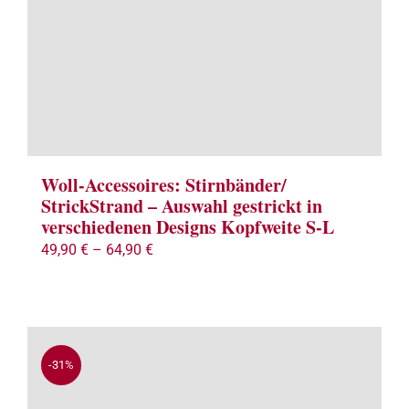
Term
Links
Konta
Woll-Accessoires: Stirnbänder/
Vers
StrickStrand – Auswahl gestrickt in
verschiedenen Designs Kopfweite S-L
Zahl
49,90
€
–
64,90
€
Ware
Mein
-31%
Recht