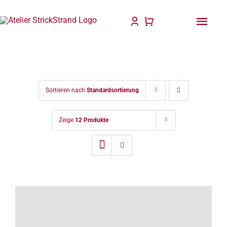
Zum
Inhalt
Togg
springen
Navi
Start
Anlei
Sortieren nach
Standardsortierung
Stric
Zeige
12 Produkte
Für D
Wolle
Philo
Blog