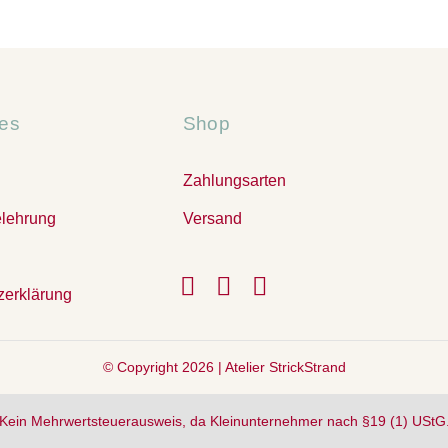
17,50 €
13,50 €.
hes
Shop
Zahlungsarten
elehrung
Versand
zerklärung
© Copyright 2026 |
Atelier StrickStrand
Kein Mehrwertsteuerausweis, da Kleinunternehmer nach §19 (1) UStG