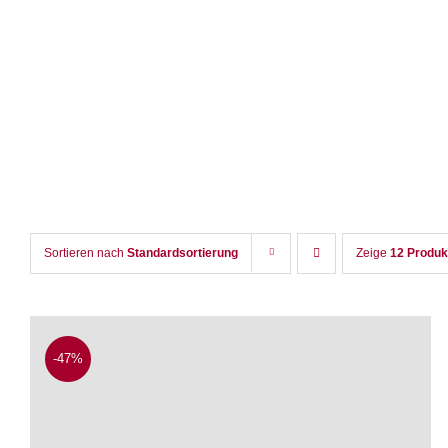
Zum
Inhalt
springen
Sortieren nach
Standardsortierung
Zeige
12 Produk
-47%