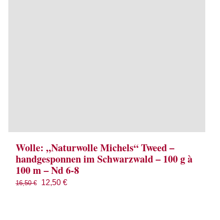
Wolle: „Naturwolle Michels“ Tweed –
handgesponnen im Schwarzwald – 100 g à
100 m – Nd 6-8
Ursprünglicher
Aktueller
12,50
€
16,50
€
Preis
Preis
war:
ist: