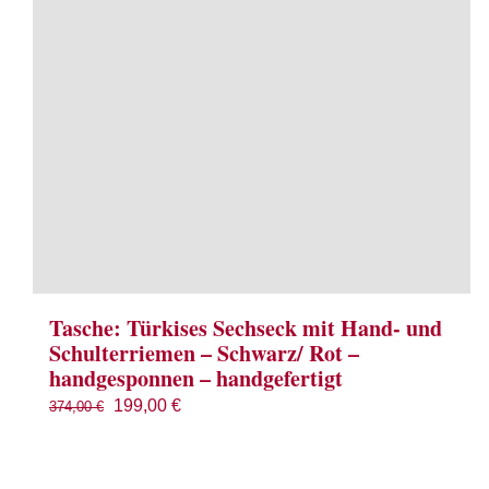
Tasche: Türkises Sechseck mit Hand- und
Schulterriemen – Schwarz/ Rot –
handgesponnen – handgefertigt
Ursprünglicher
Aktueller
199,00
€
374,00
€
Preis
Preis
war:
ist: