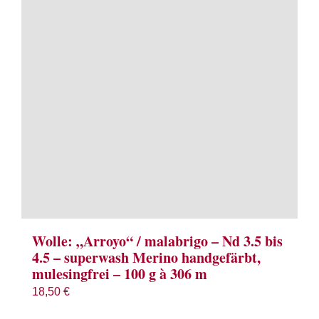
Term
Links
Konta
Vers
Zahl
Ware
Wolle: „Arroyo“ / malabrigo – Nd 3.5 bis
4.5 – superwash Merino handgefärbt,
mulesingfrei – 100 g à 306 m
Mein
18,50
€
Recht