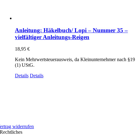
Anleitung: Häkelbuch/ Lopi – Nummer 35 –
vielfältiger Anleitungs-Reigen
18,95
€
Kein Mehrwertsteuerausweis, da Kleinunternehmer nach §19
(1) UStG.
Details
Details
ertrag widerrufen
Rechtliches