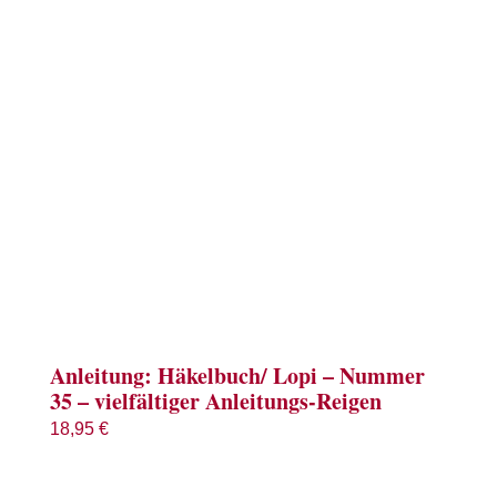
Term
Links
Konta
Vers
Zahl
Ware
Anleitung: Häkelbuch/ Lopi – Nummer
35 – vielfältiger Anleitungs-Reigen
Mein
18,95
€
Recht