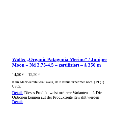
Wolle: „Organic Patagonia Merino“ / Juniper
Moon – Nd 3.75-4.5 – zertifiziert – à 350 m
14,50
€
–
15,50
€
Kein Mehrwertsteuerausweis, da Kleinunternehmer nach §19 (1)
UStG.
Details
Dieses Produkt weist mehrere Varianten auf. Die
Optionen können auf der Produktseite gewählt werden
Details