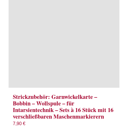
Term
Links
Konta
Vers
Zahl
Ware
Strickzubehör: Garnwickelkarte –
Bobbin – Wollspule – für
Intarsientechnik – Sets à 16 Stück mit 16
Mein
verschließbaren Maschenmarkierern
7,90
€
Recht