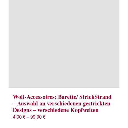
Term
Links
Konta
Vers
Zahl
Ware
Woll-Accessoires: Barette/ StrickStrand
– Auswahl an verschiedenen gestrickten
Designs – verschiedene Kopfweiten
Mein
4,00
€
–
99,90
€
Recht