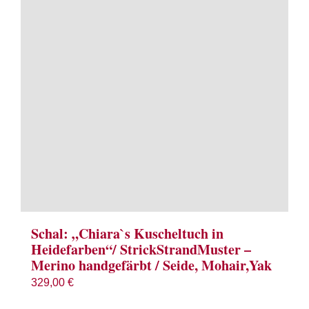
Term
Links
Konta
Vers
Zahl
Ware
Schal: „Chiara`s Kuscheltuch in
Heidefarben“/ StrickStrandMuster –
Merino handgefärbt / Seide, Mohair,Yak
Mein
329,00
€
Recht