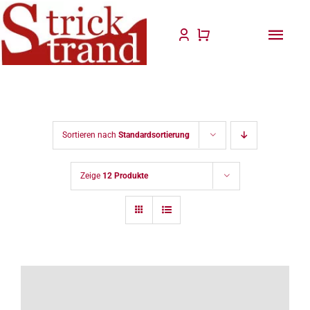
Zum
Inhalt
Togg
springen
Navi
Start
Anlei
Sortieren nach
Standardsortierung
Stric
Zeige
12 Produkte
Für D
Wolle
Philo
Blog