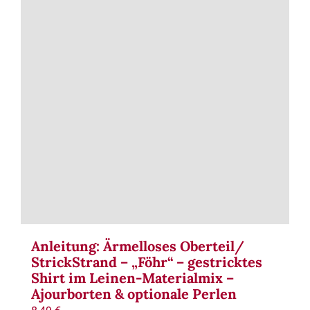
Term
Links
Konta
Vers
Zahl
Ware
Anleitung: Ärmelloses Oberteil/
StrickStrand – „Föhr“ – gestricktes
Mein
Shirt im Leinen-Materialmix –
Ajourborten & optionale Perlen
Recht