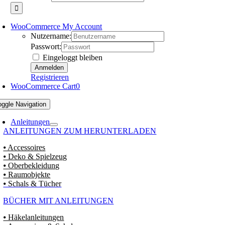
WooCommerce My Account
Nutzername:
Passwort:
Eingeloggt bleiben
Registrieren
WooCommerce Cart
0
oggle Navigation
Anleitungen
ANLEITUNGEN ZUM HERUNTERLADEN
⦁ Accessoires
⦁ Deko & Spielzeug
⦁ Oberbekleidung
⦁ Raumobjekte
⦁ Schals & Tücher
BÜCHER MIT ANLEITUNGEN
⦁ Häkelanleitungen