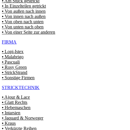
⦁ Am Stück gestrickt
⦁ In Einzelteilen getrickt
⦁ Von außen nach innen
⦁ Von innen nach außen
⦁ Von oben nach unten
⦁ Von unten nach oben
⦁ Von einer Seite zur anderen
FIRMA
⦁ Lopi-Istex
⦁ Malabrigo
⦁ Pascuali
⦁ Rosy Green
⦁ StrickStrand
⦁ Sonstige Firmen
STRICKTECHNIK
⦁ Ajour & Lace
⦁ Glatt Rechts
⦁ Hebemaschen
⦁ Intarsien
⦁ Jaquard & Norweger
⦁ Kraus
⦁ Verkürzte Reihen