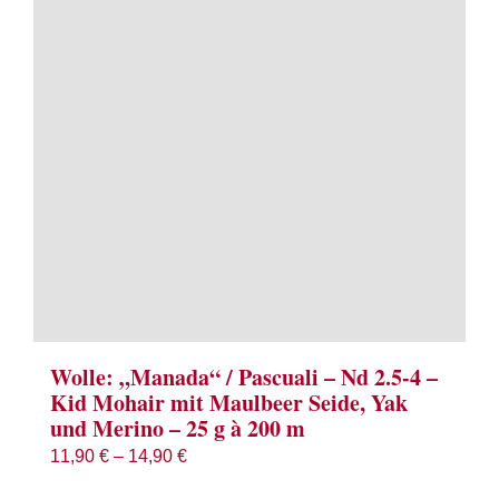
Term
Links
Konta
Vers
Zahl
Ware
Wolle: „Manada“ / Pascuali – Nd 2.5-4 –
Kid Mohair mit Maulbeer Seide, Yak
und Merino – 25 g à 200 m
Mein
11,90
€
–
14,90
€
Recht