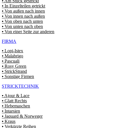
⦁ Am Stück gestrickt
⦁ In Einzelteilen getrickt
⦁ Von außen nach innen
⦁ Von innen nach außen
⦁ Von oben nach unten
⦁ Von unten nach oben
⦁ Von einer Seite zur anderen
FIRMA
⦁ Lopi-Istex
⦁ Malabrigo
⦁ Pascuali
⦁ Rosy Green
⦁ StrickStrand
⦁ Sonstige Firmen
STRICKTECHNIK
⦁ Ajour & Lace
⦁ Glatt Rechts
⦁ Hebemaschen
⦁ Intarsien
⦁ Jaquard & Norweger
⦁ Kraus
⦁ Verkürzte Reihen