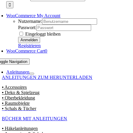
WooCommerce My Account
Nutzername:
Passwort:
Eingeloggt bleiben
Registrieren
WooCommerce Cart
0
oggle Navigation
Anleitungen
ANLEITUNGEN ZUM HERUNTERLADEN
⦁ Accessoires
⦁ Deko & Spielzeug
⦁ Oberbekleidung
⦁ Raumobjekte
⦁ Schals & Tücher
BÜCHER MIT ANLEITUNGEN
⦁ Häkelanleitungen