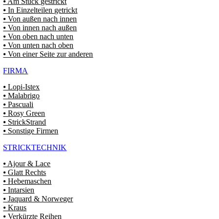
⦁ Am Stück gestrickt
⦁ In Einzelteilen getrickt
⦁ Von außen nach innen
⦁ Von innen nach außen
⦁ Von oben nach unten
⦁ Von unten nach oben
⦁ Von einer Seite zur anderen
FIRMA
⦁ Lopi-Istex
⦁ Malabrigo
⦁ Pascuali
⦁ Rosy Green
⦁ StrickStrand
⦁ Sonstige Firmen
STRICKTECHNIK
⦁ Ajour & Lace
⦁ Glatt Rechts
⦁ Hebemaschen
⦁ Intarsien
⦁ Jaquard & Norweger
⦁ Kraus
⦁ Verkürzte Reihen