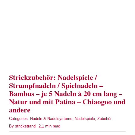
Term
Links
Konta
Vers
Strickzubehör: Nadelspiele /
Zahl
Strumpfnadeln / Spielnadeln –
Bambus – je 5 Nadeln à 20 cm lang –
Ware
Natur und mit Patina – Chiaogoo und
andere
Mein
Categories:
Nadeln & Nadelsysteme
,
Nadelspiele
,
Zubehör
By
strickstrand
2,1 min read
Recht