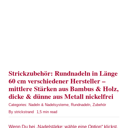
Term
Links
Konta
Vers
Strickzubehör: Rundnadeln in Länge
Zahl
60 cm verschiedener Hersteller –
mittlere Stärken aus Bambus & Holz,
Ware
dicke & dünne aus Metall nickelfrei
Categories:
Nadeln & Nadelsysteme
,
Rundnadeln
,
Zubehör
Mein
By
strickstrand
1,5 min read
Recht
Wenn Du bei „Nadelstärke: wähle eine Option“ klickst,