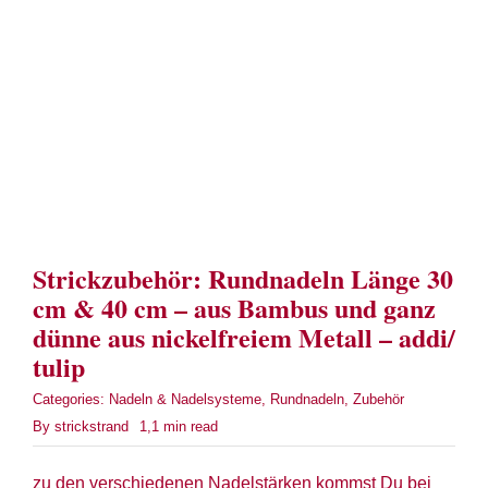
Term
Links
Konta
Vers
Strickzubehör: Rundnadeln Länge 30
Zahl
cm & 40 cm – aus Bambus und ganz
dünne aus nickelfreiem Metall – addi/
Ware
tulip
Categories:
Nadeln & Nadelsysteme
,
Rundnadeln
,
Zubehör
Mein
By
strickstrand
1,1 min read
Recht
zu den verschiedenen Nadelstärken kommst Du bei