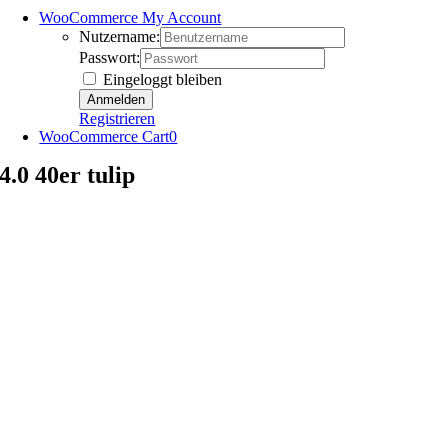
WooCommerce My Account
Nutzername:
Passwort:
Eingeloggt bleiben
Registrieren
WooCommerce Cart
0
4.0 40er tulip