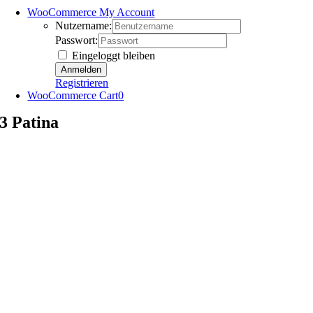
WooCommerce My Account
Nutzername:
Passwort:
Eingeloggt bleiben
Registrieren
WooCommerce Cart
0
3 Patina