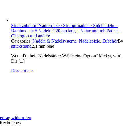
Strickzubehör: Nadelspiele / Strumpfnadeln / Spielnadeln –
Bambus – je 5 Nadeln à 20 cm lang – Natur und mit Patina –
Chiaogoo und andere
Categories:
Nadeln & Nadelsysteme
,
Nadelspiele
,
Zubehör
By
strickstrand
2,1 min read
Wenn Du bei „Nadelstärke: Wähle eine Option“ klickst, wird
Dir [...]
Read article
ertrag widerrufen
Rechtliches