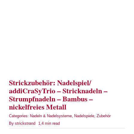
Term
Links
Konta
Vers
Strickzubehör: Nadelspiel/
Zahl
addiCraSyTrio – Stricknadeln –
Strumpfnadeln – Bambus –
Ware
nickelfreies Metall
Mein
Categories:
Nadeln & Nadelsysteme
,
Nadelspiele
,
Zubehör
By
strickstrand
1,4 min read
Recht