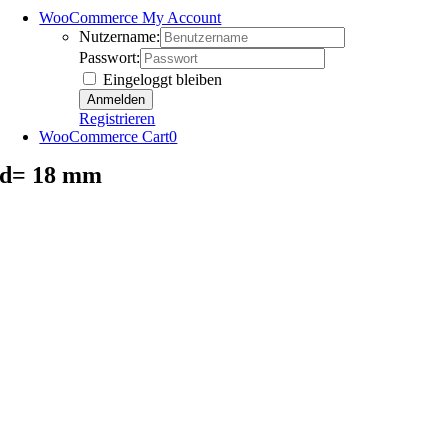
WooCommerce My Account
Nutzername:
Passwort:
Eingeloggt bleiben
Registrieren
WooCommerce Cart
0
d= 18 mm