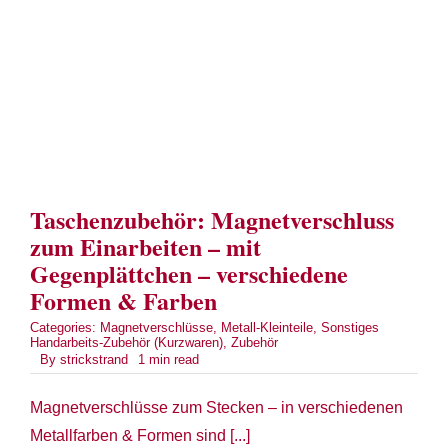
Term
Links
Konta
Taschenzubehör: Magnetverschluss
Vers
zum Einarbeiten – mit
Gegenplättchen – verschiedene
Zahl
Formen & Farben
Ware
Categories:
Magnetverschlüsse
,
Metall-Kleinteile
,
Sonstiges
Handarbeits-Zubehör (Kurzwaren)
,
Zubehör
By
strickstrand
1 min read
Mein
Magnetverschlüsse zum Stecken – in verschiedenen
Metallfarben & Formen sind [...]
Recht