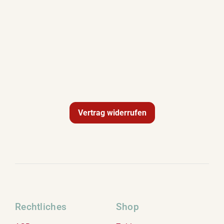
Term
Links
Konta
Vers
Vertrag widerrufen
Zahl
Ware
Mein
Rechtliches
Shop
Recht