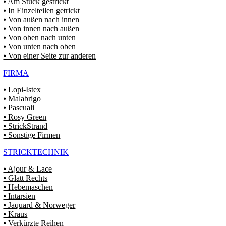
⦁ Am Stück gestrickt
⦁ In Einzelteilen getrickt
⦁ Von außen nach innen
⦁ Von innen nach außen
⦁ Von oben nach unten
⦁ Von unten nach oben
⦁ Von einer Seite zur anderen
FIRMA
⦁ Lopi-Istex
⦁ Malabrigo
⦁ Pascuali
⦁ Rosy Green
⦁ StrickStrand
⦁ Sonstige Firmen
STRICKTECHNIK
⦁ Ajour & Lace
⦁ Glatt Rechts
⦁ Hebemaschen
⦁ Intarsien
⦁ Jaquard & Norweger
⦁ Kraus
⦁ Verkürzte Reihen