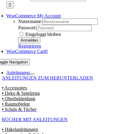
WooCommerce My Account
Nutzername:
Passwort:
Eingeloggt bleiben
Registrieren
WooCommerce Cart
0
oggle Navigation
Anleitungen
ANLEITUNGEN ZUM HERUNTERLADEN
⦁ Accessoires
⦁ Deko & Spielzeug
⦁ Oberbekleidung
⦁ Raumobjekte
⦁ Schals & Tücher
BÜCHER MIT ANLEITUNGEN
⦁ Häkelanleitungen