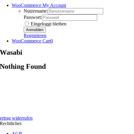
WooCommerce My Account
Nutzername:
Passwort:
Eingeloggt bleiben
Registrieren
WooCommerce Cart
0
Wasabi
Nothing Found
ertrag widerrufen
Rechtliches
AGB