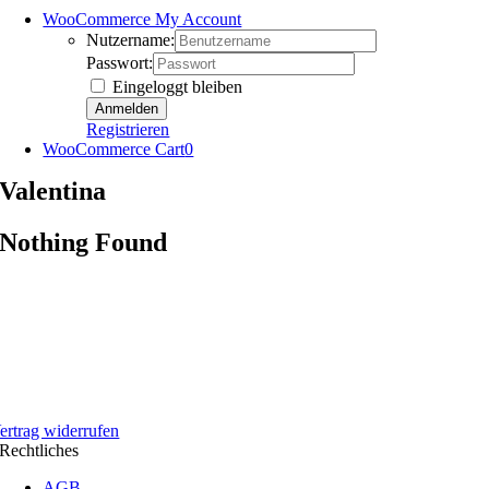
WooCommerce My Account
Nutzername:
Passwort:
Eingeloggt bleiben
Registrieren
WooCommerce Cart
0
Valentina
Nothing Found
ertrag widerrufen
Rechtliches
AGB