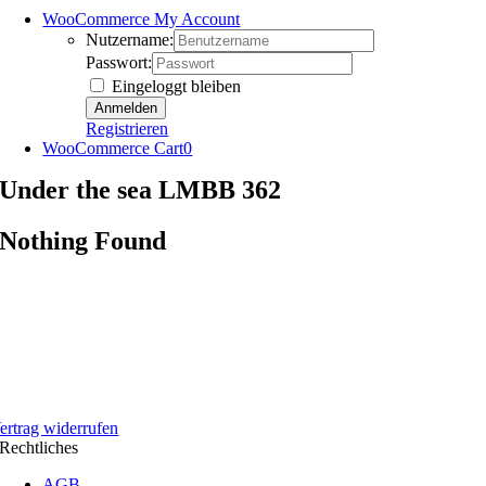
WooCommerce My Account
Nutzername:
Passwort:
Eingeloggt bleiben
Registrieren
WooCommerce Cart
0
Under the sea LMBB 362
Nothing Found
ertrag widerrufen
Rechtliches
AGB