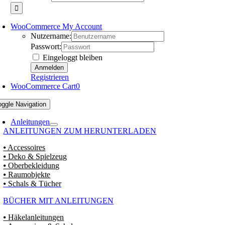
WooCommerce My Account
Nutzername:
Passwort:
Eingeloggt bleiben
Registrieren
WooCommerce Cart
0
oggle Navigation
Anleitungen
ANLEITUNGEN ZUM HERUNTERLADEN
⦁ Accessoires
⦁ Deko & Spielzeug
⦁ Oberbekleidung
⦁ Raumobjekte
⦁ Schals & Tücher
BÜCHER MIT ANLEITUNGEN
⦁ Häkelanleitungen