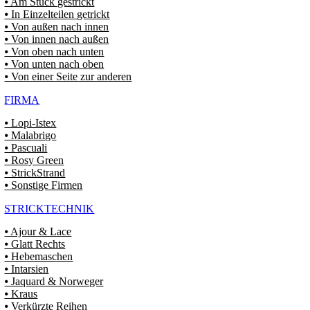
⦁ Am Stück gestrickt
⦁ In Einzelteilen getrickt
⦁ Von außen nach innen
⦁ Von innen nach außen
⦁ Von oben nach unten
⦁ Von unten nach oben
⦁ Von einer Seite zur anderen
FIRMA
⦁ Lopi-Istex
⦁ Malabrigo
⦁ Pascuali
⦁ Rosy Green
⦁ StrickStrand
⦁ Sonstige Firmen
STRICKTECHNIK
⦁ Ajour & Lace
⦁ Glatt Rechts
⦁ Hebemaschen
⦁ Intarsien
⦁ Jaquard & Norweger
⦁ Kraus
⦁ Verkürzte Reihen