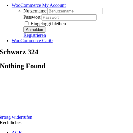
WooCommerce My Account
Nutzername:
Passwort:
Eingeloggt bleiben
Registrieren
WooCommerce Cart
0
Schwarz 324
Nothing Found
ertrag widerrufen
Rechtliches
AGB