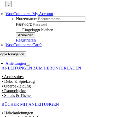
WooCommerce My Account
Nutzername:
Passwort:
Eingeloggt bleiben
Registrieren
WooCommerce Cart
0
oggle Navigation
Anleitungen
ANLEITUNGEN ZUM HERUNTERLADEN
⦁ Accessoires
⦁ Deko & Spielzeug
⦁ Oberbekleidung
⦁ Raumobjekte
⦁ Schals & Tücher
BÜCHER MIT ANLEITUNGEN
⦁ Häkelanleitungen