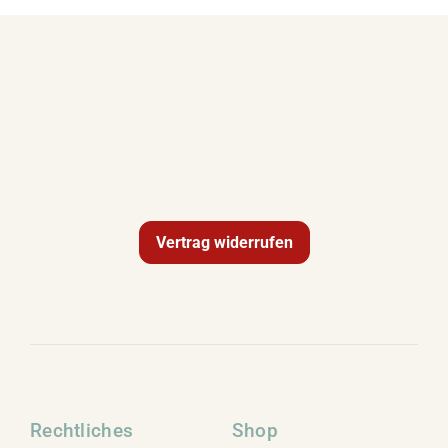
Term
Links
Konta
Vers
Vertrag widerrufen
Zahl
Ware
Mein
Rechtliches
Shop
Recht