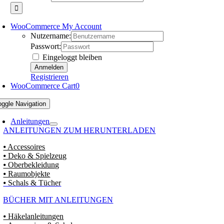
WooCommerce My Account
Nutzername:
Passwort:
Eingeloggt bleiben
Registrieren
WooCommerce Cart
0
oggle Navigation
Anleitungen
ANLEITUNGEN ZUM HERUNTERLADEN
⦁ Accessoires
⦁ Deko & Spielzeug
⦁ Oberbekleidung
⦁ Raumobjekte
⦁ Schals & Tücher
BÜCHER MIT ANLEITUNGEN
⦁ Häkelanleitungen