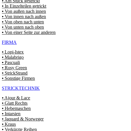
⦁ Am Stück gestrickt
⦁ In Einzelteilen getrickt
⦁ Von außen nach innen
⦁ Von innen nach außen
⦁ Von oben nach unten
⦁ Von unten nach oben
⦁ Von einer Seite zur anderen
FIRMA
⦁ Lopi-Istex
⦁ Malabrigo
⦁ Pascuali
⦁ Rosy Green
⦁ StrickStrand
⦁ Sonstige Firmen
STRICKTECHNIK
⦁ Ajour & Lace
⦁ Glatt Rechts
⦁ Hebemaschen
⦁ Intarsien
⦁ Jaquard & Norweger
⦁ Kraus
⦁ Verkürzte Reihen