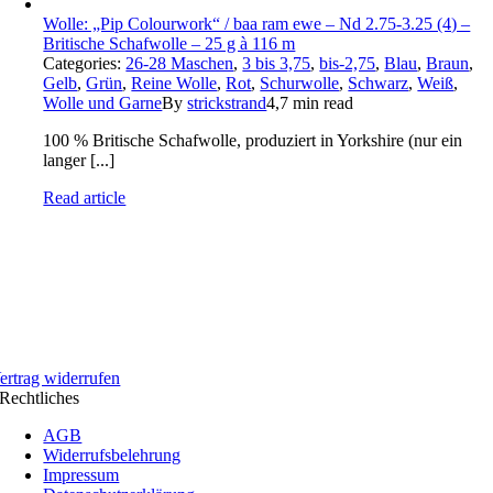
Wolle: „Pip Colourwork“ / baa ram ewe – Nd 2.75-3.25 (4) –
Britische Schafwolle – 25 g à 116 m
Categories:
26-28 Maschen
,
3 bis 3,75
,
bis-2,75
,
Blau
,
Braun
,
Gelb
,
Grün
,
Reine Wolle
,
Rot
,
Schurwolle
,
Schwarz
,
Weiß
,
Wolle und Garne
By
strickstrand
4,7 min read
100 % Britische Schafwolle, produziert in Yorkshire (nur ein
langer [...]
Read article
ertrag widerrufen
Rechtliches
AGB
Widerrufsbelehrung
Impressum