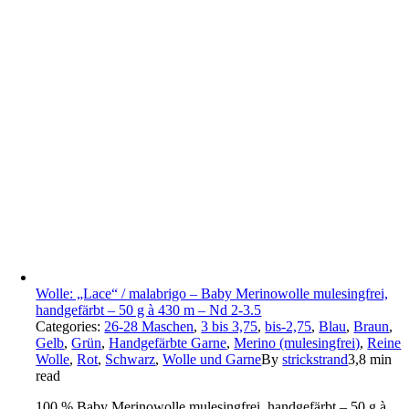
Wolle: „Lace“ / malabrigo – Baby Merinowolle mulesingfrei,
handgefärbt – 50 g à 430 m – Nd 2-3.5
Categories:
26-28 Maschen
,
3 bis 3,75
,
bis-2,75
,
Blau
,
Braun
,
Gelb
,
Grün
,
Handgefärbte Garne
,
Merino (mulesingfrei)
,
Reine
Wolle
,
Rot
,
Schwarz
,
Wolle und Garne
By
strickstrand
3,8 min
read
100 % Baby Merinowolle mulesingfrei, handgefärbt – 50 g à