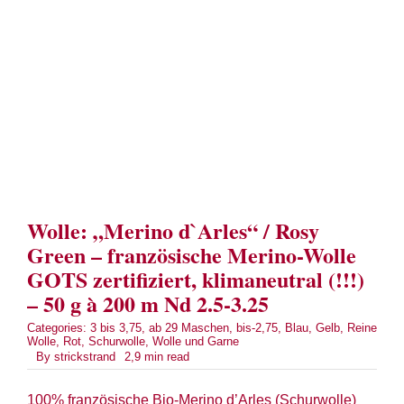
Term
Links
Konta
Vers
Wolle: „Merino d`Arles“ / Rosy
Zahl
Green – französische Merino-Wolle
GOTS zertifiziert, klimaneutral (!!!)
Ware
– 50 g à 200 m Nd 2.5-3.25
Categories:
3 bis 3,75
,
ab 29 Maschen
,
bis-2,75
,
Blau
,
Gelb
,
Reine
Wolle
,
Rot
,
Schurwolle
,
Wolle und Garne
Mein
By
strickstrand
2,9 min read
Recht
100% französische Bio-Merino d’Arles (Schurwolle)