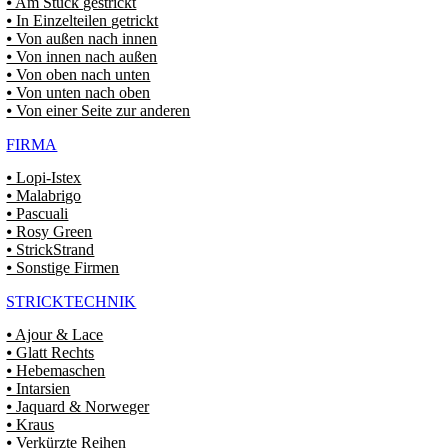
⦁ Am Stück gestrickt
⦁ In Einzelteilen getrickt
⦁ Von außen nach innen
⦁ Von innen nach außen
⦁ Von oben nach unten
⦁ Von unten nach oben
⦁ Von einer Seite zur anderen
FIRMA
⦁ Lopi-Istex
⦁ Malabrigo
⦁ Pascuali
⦁ Rosy Green
⦁ StrickStrand
⦁ Sonstige Firmen
STRICKTECHNIK
⦁ Ajour & Lace
⦁ Glatt Rechts
⦁ Hebemaschen
⦁ Intarsien
⦁ Jaquard & Norweger
⦁ Kraus
⦁ Verkürzte Reihen