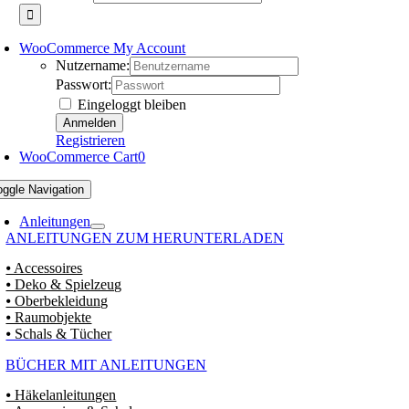
WooCommerce My Account
Nutzername:
Passwort:
Eingeloggt bleiben
Registrieren
WooCommerce Cart
0
oggle Navigation
Anleitungen
ANLEITUNGEN ZUM HERUNTERLADEN
⦁ Accessoires
⦁ Deko & Spielzeug
⦁ Oberbekleidung
⦁ Raumobjekte
⦁ Schals & Tücher
BÜCHER MIT ANLEITUNGEN
⦁ Häkelanleitungen