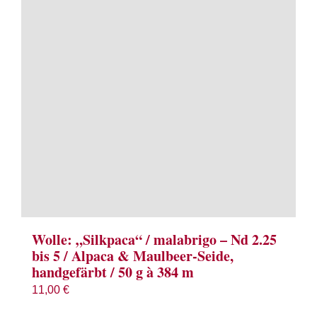
Term
Links
Konta
Vers
Zahl
Ware
Wolle: „Silkpaca“ / malabrigo – Nd 2.25
bis 5 / Alpaca & Maulbeer-Seide,
handgefärbt / 50 g à 384 m
Mein
11,00
€
Recht